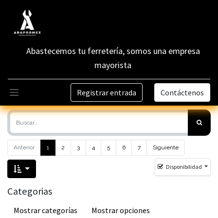
Abastecemos tu ferretería, somos una empresa
mayorista
Registrar entrada
Contáctenos
Anterior
1
2
3
4
5
6
7
Siguiente
Disponibilidad
Categorias
Mostrar categorías
Mostrar opciones